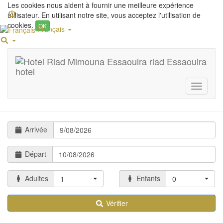
Les cookies nous aident à fournir une meilleure expérience
utilisateur. En utilisant notre site, vous acceptez l'utilisation de
cookies.
OK
Français
Supérieure vue mer
Toggle
Les chambres du riad Mimouna
navigati
Arrivée
Départ
Adultes
Enfants
1
0
Vérifier